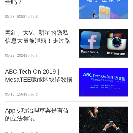
全吗？
05-23
63587人阅读
网红、大V、明星的隐私
信息大量被泄露！走过路
过不要错过，买不买没关
05-22
20243人阅读
系，到屋里瞧一瞧！
ABC Tech On 2019 |
MesaTEE赋能区块链数据
隐私和安全
05-16
15649人阅读
App专项治理草案是有益
的立法尝试