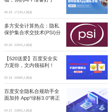
吗？
06-28
17160人阅读
多方安全计算热点：隐私
保护集合求交技术(PSI)分
析研究报告（下载完整报
05-26
23041人阅读
告）
【520送爱】百度安全实
力宠你，文内领福利！
05-18
20985人阅读
百度安全隐私合规助手全
面加持 App“绿标3.0”将正
式上线
04-22
23881人阅读