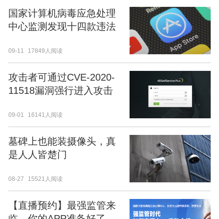
国家计算机病毒应急处理
中心监测发现十四款违法
移动应用
09-11
17849人阅读
攻击者可通过CVE-2020-
11518漏洞强行进入攻击
目标的Active Directory
09-01
16141人阅读
墓碑上也能装摄像头，真
是人人皆楚门
08-27
15521人阅读
【直播预约】最强监管来
临，你的APP准备好了