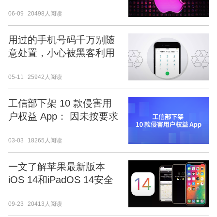
06-09
20498人阅读
用过的手机号码千万别随
意处置，小心被黑客利用
05-11
25942人阅读
工信部下架 10 款侵害用
户权益 App： 因未按要求
完成整改
03-03
18265人阅读
一文了解苹果最新版本
iOS 14和iPadOS 14安全
和隐私新特征
09-23
20413人阅读