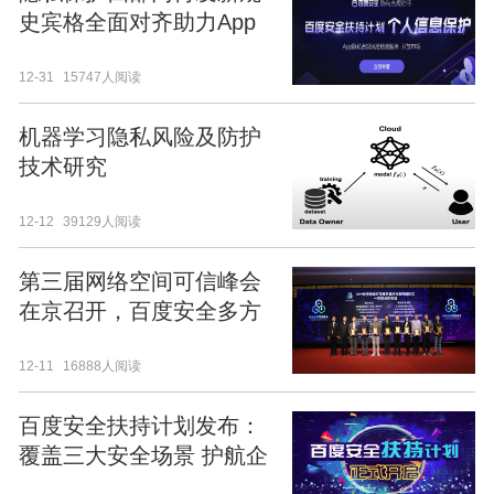
史宾格全面对齐助力App
隐私合规自查
12-31
15747人阅读
机器学习隐私风险及防护
技术研究
12-12
39129人阅读
第三届网络空间可信峰会
在京召开，百度安全多方
安全计算服务平台获业界
12-11
16888人阅读
认可
百度安全扶持计划发布：
覆盖三大安全场景 护航企
业快速起飞