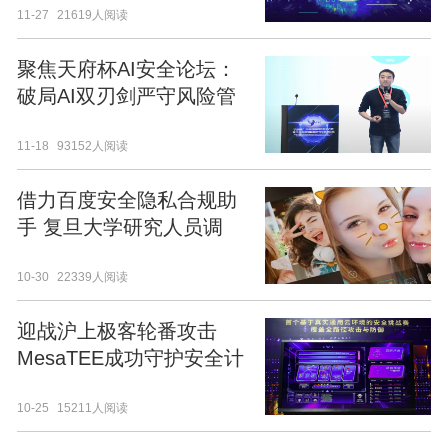
11-27
21619人阅读
聚焦天府杯AI安全论坛：
破局AI双刃剑严守风险管
理防线是关键
11-18
93152人阅读
借力百度安全隐私合规助
手 复旦大学研究人员调
研“美颜拍照App”
10-30
22339人阅读
迎战沪上极客轮番攻击
MesaTEE成功守护安全计
算防线
10-25
15211人阅读