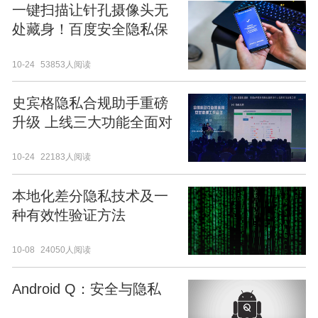
一键扫描让针孔摄像头无
处藏身！百度安全隐私保
护检测神器开放下载
10-24
53853人阅读
史宾格隐私合规助手重磅
升级 上线三大功能全面对
齐监管
10-24
22183人阅读
本地化差分隐私技术及一
种有效性验证方法
10-08
24050人阅读
Android Q：安全与隐私