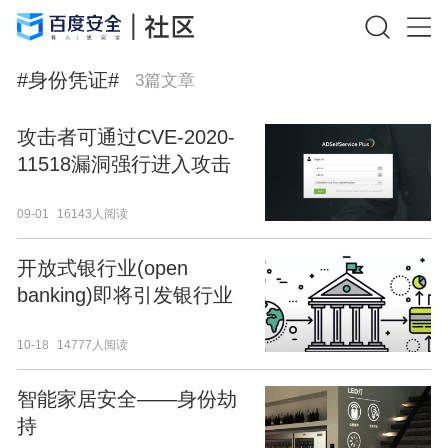
#
身份凭证
#
3
篇文章
攻击者可通过CVE-2020-
11518漏洞强行进入攻击
目标的Active Directory
09-01
16143人阅读
开放式银行业(open
banking)即将引发银行业
地震
10-18
14777人阅读
智能家居安全——身份劫
持