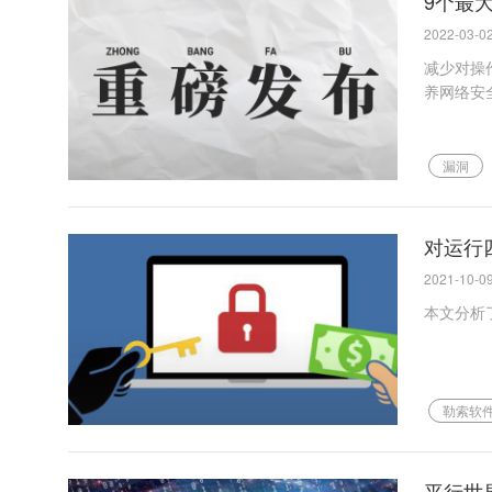
9个最
2022-03-02
减少对操
养网络安
漏洞
对运行
2021-10-09
​本文分析
勒索软
平行世