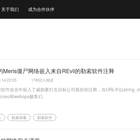
关于我们
成为合作伙伴
Meris僵尸网络嵌入来自REvil的勒索软件注释
 14:22:05
17852人阅读
索软件攻击中嵌入了威胁要打击目标公司股价的注释，在URL中以string_of_t
ceo和webops极客们。
络
勒索病毒
勒索软件