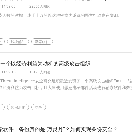
 14:39:00
22850人阅读
染人数的激增，成千上万的以这种疾病为诱饵的恶意行动也在增加。
全
垃圾邮件
勒索软件
11：一个以经济利益为动机的高级攻击组织
 11:27:16
16179人阅读
nt Threat Intelligence安全研究组织最近发现了一个高级攻击组织Fin11
取经济利益为攻击目标，且大量使用恶意电子邮件活动进行勒索软件和数
件
数据泄露
钓鱼
索软件，备份真的是“万灵丹”？如何实现备份安全？