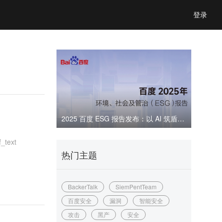
登录
2025 百度 ESG 报告发布：以 AI 筑盾，共建可信数字生态
ext
热门主题
BackerTalk
SiemPentTeam
百度安全
漏洞
智能安全
攻击
黑产
安全