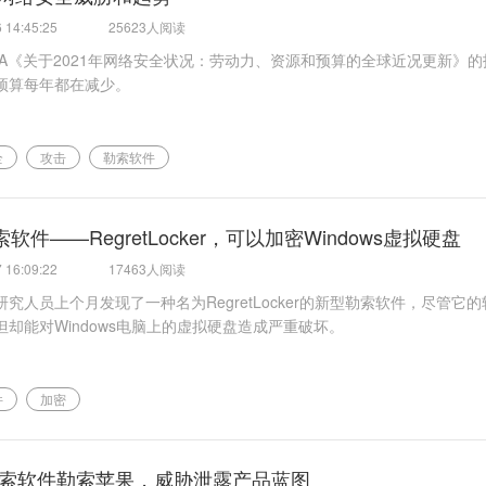
 14:45:25
25623人阅读
ACA《关于2021年网络安全状况：劳动力、资源和预算的全球近况更新》
预算每年都在减少。
全
攻击
勒索软件
软件——RegretLocker，可以加密Windows虚拟硬盘
 16:09:22
17463人阅读
究人员上个月发现了一种名为RegretLocker的新型勒索软件，尽管它
但却能对Windows电脑上的虚拟硬盘造成严重破坏。
件
加密
il勒索软件勒索苹果，威胁泄露产品蓝图