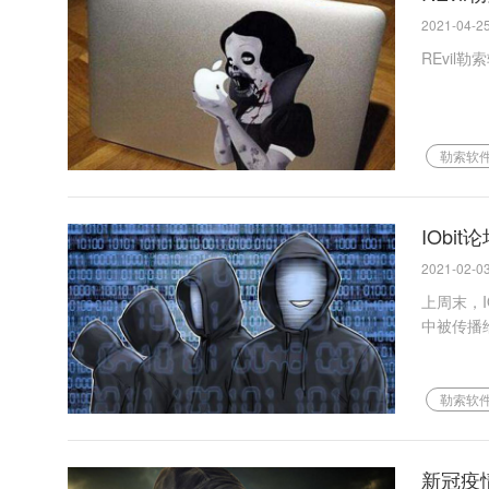
2021-04-25
​REv
勒索软
IOb
2021-02-03
上周末，I
中被传播
勒索软
新冠疫