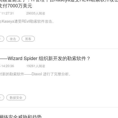
付7000万美元
 11:27:31
29035人阅读
台Kaseya遭受REvil勒索软件攻击。
件
攻击
黑客
l ——Wizard Spider 组织新开发的勒索软件？
 14:20:36
19261人阅读
新的勒索软件——Diavol 进行了完整分析。
件
数据安全
1年网络安全威胁和趋势