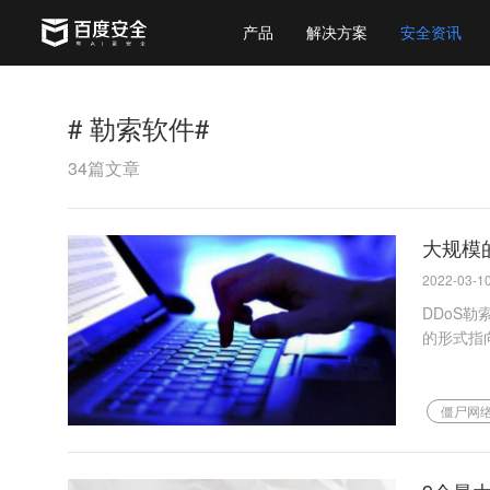
产品
解决方案
安全资讯
# 勒索软件#
34篇文章
大规模的
2022-03-10
DDoS勒
的形式指向
僵尸网