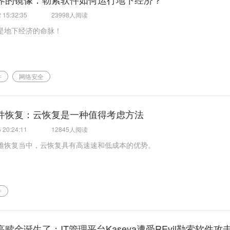
 15:32:35
23998人阅读
是地下经济的命脉！
件
网络安全
件恢复：云恢复是一种值得考虑方法
 20:24:11
12845人阅读
难恢复当中，云恢复具有高速速和低成本的优势。
件
赎金诞生了：IT管理平台Kaseya遭受REvil勒索软件攻击