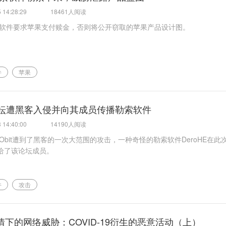
 14:28:29
18461人阅读
il勒索软件要求苹果支付赎金，否则将公开窃取的苹果产品设计图。
件
苹果
it论坛遭黑客入侵并向其成员传播勒索软件
 14:40:00
14190人阅读
Obit遭到了黑客的一次大范围的攻击，一种奇怪的勒索软件DeroHE在此
给了该论坛成员。
件
攻击
情下的网络威胁：COVID-19衍生的恶意活动（上）