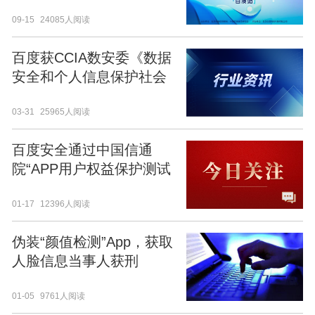
北京召开
09-15
24085人阅读
百度获CCIA数安委《数据
安全和个人信息保护社会
责任指南》首批试点示范
03-31
25965人阅读
单位
百度安全通过中国信通
院“APP用户权益保护测试
能力验证计划”
01-17
12396人阅读
伪装“颜值检测”App，获取
人脸信息当事人获刑
01-05
9761人阅读