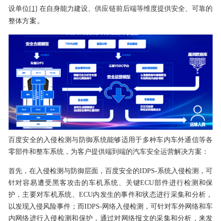
设单位
[1]
在自身能力建设、供应链前后端等维度提供安全、可靠的
整体
方案。
百度安全的入侵检测与防御系统能够适用于多种车内车外通信等各
零部件和整车系统，为客户提供端到端的汽车安全运营解决方案：
首先，在入侵检测与防御层面，百度安全的IDPS-系统入侵检测，可
针对容易遭受黑客攻击的车机系统、关键ECU部件进行检测和保
护，主要对车机系统、ECU内发生的事件和状态进行采集和分析，
以发现入侵风险事件；而IDPS-网络入侵检测，可针对车外网络和车
内网络进行入侵检测和保护，通过对网络报文的采集和分析，来发