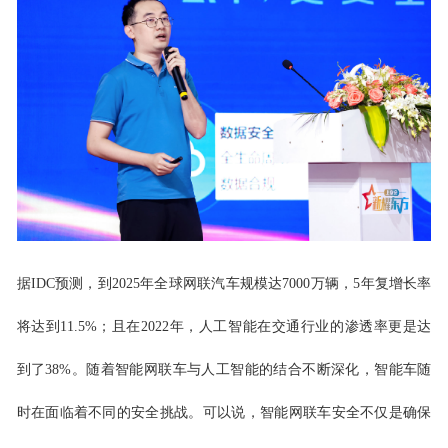
据IDC预测，到2025年全球网联汽车规模达7000万辆，5年复增长率
将达到11.5%；且在2022年，人工智能在交通行业的渗透率更是达
到了38%。随着智能网联车与人工智能的结合不断深化，智能车随
时在面临着不同的安全挑战。可以说，智能网联车安全不仅是确保