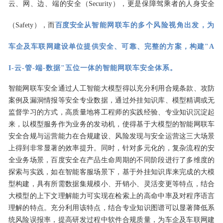
云、网、边、端的安全（Security），更是保障驾乘者的人身安全
（Safety），而
百度安全
从智能网联车的多个风险视角出发
，为
车企及车联网建设单位提供安全、可靠、完整的方案，构建"A
I-云-管-端-数据"五位一体的智能网联车安全体系。
智能网联车安全通过人工智能大模型得以充分利用合规条款、攻防
案例及漏洞情报等安全专业数据，通过外挂知识库、模型精调或无
监督学习的方式，高质量地将工程师的实践经验、专业知识沉淀起
来，以模型服务作为业务的发动机，使得基于大模型的智能网联车
安全合规与运营能力在合规建设、风险发现与安全运营这三大场景
上得到非常显著的效率提升。同时，针对多元化的，复杂流程的安
全业务场景，百度安全在产品生命周期的不同阶段进行了多维度的
探索与实践，如在智能客服场景下，基于外挂知识库来完成的大模
型构建，具有所需数据集规模小、开销小、灵活变更等特点，结合
大模型的上下文理解能力可实现在检索上的高命中率及对程序语言
理解的特点。充分利用该特点，结合专业知识图谱可以显著降低系
统风险误报率，提高研发过程中软件合规质量，为车企及车联网建