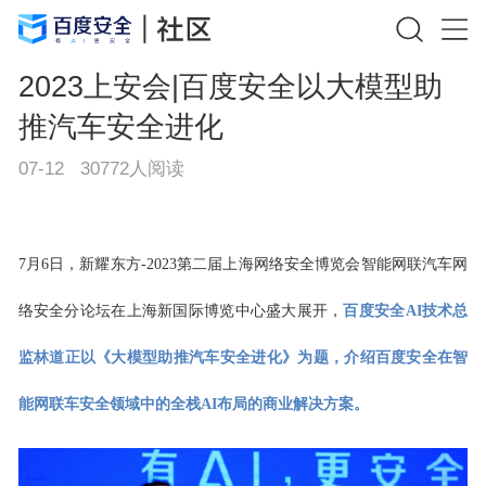
2023上安会|百度安全以大模型助
推汽车安全进化
07-12
30772
人阅读
7月6日，新耀东方-2023第二届上海网络安全博览会智能网联汽车网
络安全分论坛在上海新国际博览中心盛大展开，
百度安全AI技术总
监林道正以《大模型助推汽车安全进化》为题，介绍百度安全在智
能网联车安全领域中的全栈AI布局的商业解决方案。