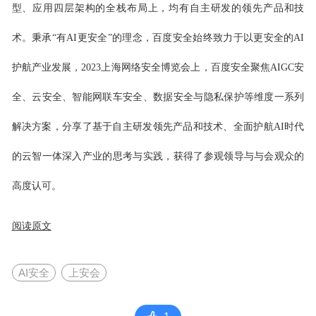
型、应用四层架构的全栈布局上，均有自主研发的领先产品和技
术。秉承“有AI更安全”的理念，百度安全始终致力于以更安全的AI
护航产业发展，2023上海网络安全博览会上，百度安全聚焦AIGC安
全、云安全、智能网联车安全、数据安全与隐私保护等维度一系列
解决方案，分享了基于自主研发领先产品和技术、全面护航AI时代
的云智一体深入产业的思考与实践，获得了参观领导与与会观众的
高度认可。
阅读原文
AI安全
上安会