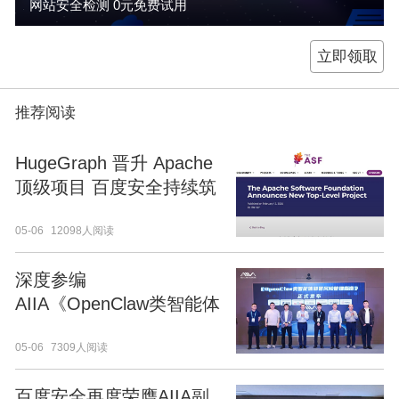
网站安全检测 0元免费试用
立即领取
推荐阅读
HugeGraph 晋升 Apache
顶级项目 百度安全持续筑
牢 AI 时代图数据基础设施
05-06
12098人阅读
深度参编
AIIA《OpenClaw类智能体
部署风险管理指南》 百度
05-06
7309人阅读
安全引领智能体安全新范
式
百度安全再度荣膺AIIA副