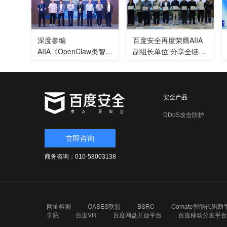
深度参编
百度安全再度荣膺AIIA
AIIA《OpenClaw类智能
副组长单位 分享全链路
体部署风险管理指南》
智能体安全新范式
百度安全引领智能体安
全新范式
安全产品
DDoS攻击防护
立即咨询
商务咨询：010-58003138
网址检测
OASES联盟
BSRC
Comate智能代码助
学院
百度VR
百度网盘开放平台
百度移动分发平台