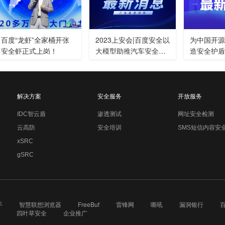
百度“龙虾”全家桶开张
2023上安会|百度安全以
为中国开源
安全虾正式上岗！
大模型助推汽车安全进
造安全护盾
化
27家单位
安全委员会
解决方案
安全服务
开放服务
IDC智云盾
渗透测试
网址安全检测
云高防
安全培训
SMS短信内容安
xSRC
gSRC
手
智慧联想浏览器
FreeBuf
雷锋网
嘶吼
漏洞银行
四叶草安全
企业推广