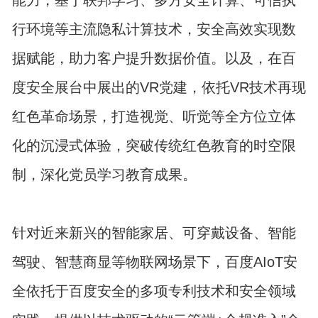
能力，基于联邦学习、多方安全计算、可信执
行环境等主流隐私计算技术，安全高效实现数
据赋能，助力客户提升数据价值。以及，在百
度安全展台中展出的VR党建，依托VR技术再现
红色革命场景，打造视觉、听觉等全方位立体
化的沉浸式体验，突破传统红色教育的时空限
制，深化党员学习教育成果。
针对近来新兴的智能家居、可穿戴设备、智能
驾驶、智慧商显等物联网场景下，百度AIoT安
全依托于百度安全的多项专利技术和安全领域