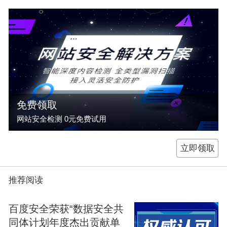
免费领取
网站安全检测 0元免费试用
立即领取
推荐阅读
百度安全荣获“数据安全共
同体计划年度杰出贡献单