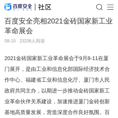
百度安全亮相2021金砖国家新工业
革命展会
09-10
23236
人阅读
2021金砖国家新工业革命展会于9月8-11在厦
门展开，是由工业和信息化部国际经济技术合
作中心、福建省工业和信息化厅、厦门市人民
政府共同主办，以期进一步推动金砖国家新工
业革命伙伴关系建设，加速推进厦门金砖创新
基地高质量发展，营造深度合作良好氛围。百