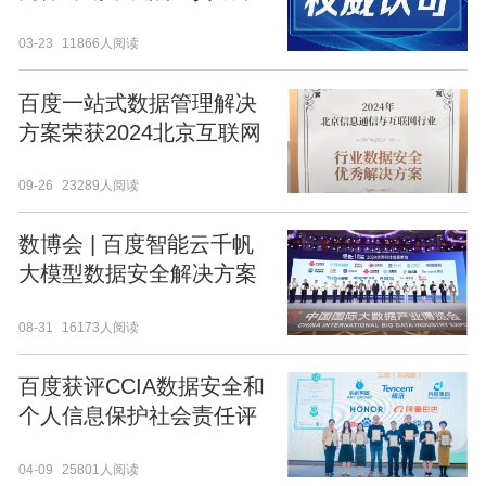
位”与“CCIA年度先进会员
03-23
11866人阅读
单位”
百度一站式数据管理解决
方案荣获2024北京互联网
大会行业数据安全优秀解
09-26
23289人阅读
决方案
数博会 | 百度智能云千帆
大模型数据安全解决方案
获优秀科技成果
08-31
16173人阅读
百度获评CCIA数据安全和
个人信息保护社会责任评
价“三星”示范单位
04-09
25801人阅读