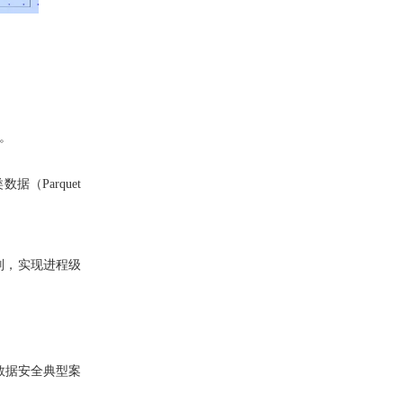
。
（Parquet
则，实现进程级
数据安全典型案