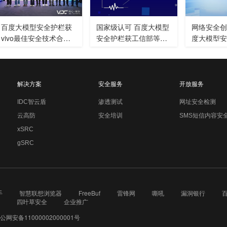
百度大模型安全护栏获
国家级认可 百度大模型
网络安全创新
vivo最佳安全技术合作
安全护栏获工信部等十
度大模型安
伙伴
四部门正式授牌
获“2024
络安全创新
解决方案
安全服务
开放服务
IDC智云盾
渗透测试
网址安全检测
云高防
安全培训
SMS短信内容安
xSRC
gSRC
手
智慧联想浏览器
FreeBuf
雷锋网
嘶吼
漏洞银行
四叶草安全
企业推广
公网安备11000002000001号