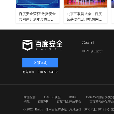
百度安全荣获“数据安全
北京互联网大会 | 百度
共同体计划年度杰出贡
荣获防范治理电信网络
献单位”与“CCIA年度先
诈骗优秀应用案例
进会员单位”
安全产品
DDoS攻击防护
立即咨询
商务咨询：010-58003138
网址检测
OASES联盟
BSRC
Comate智能代码助
学院
百度VR
百度网盘开放平台
百度移动分发平台
© 2026 Baidu
使用百度前必读
意见反馈
京ICP证030173号
京