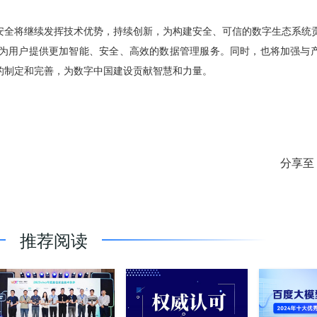
安全将继续发挥技术优势，持续创新，为构建安全、可信的数字生态系统
为用户提供更加智能、安全、高效的数据管理服务。同时，也将加强与
的制定和完善，为数字中国建设贡献智慧和力量。
分享至
推荐阅读