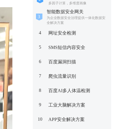
多因子计算，多维度画像
智能数据安全网关
为企业数据安全治理提供一体化数据安
全解决方案
4
网址安全检测
5
SMS短信内容安全
6
百度漏洞扫描
7
爬虫流量识别
8
百度AI多人体温检测
9
工业大脑解决方案
10
APP安全解决方案