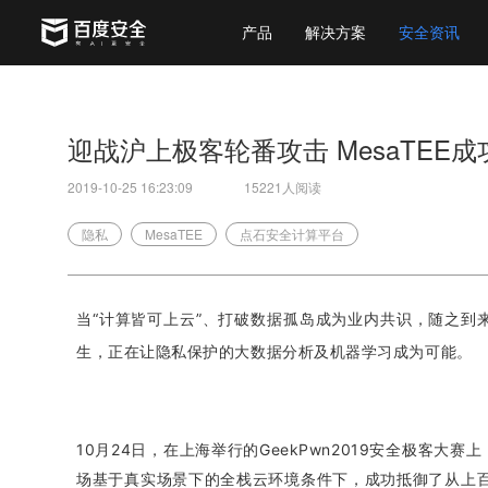
产品
解决方案
安全资讯
迎战沪上极客轮番攻击 MesaTEE
2019-10-25 16:23:09
15221人阅读
隐私
MesaTEE
点石安全计算平台
当“计算皆可上云”、打破数据孤岛成为业内共识，随之到来
生，正在让隐私保护的大数据分析及机器学习成为可能。
10月24日，在上海举行的GeekPwn2019安全极客大
场基于真实场景下的全栈云环境条件下，成功抵御了从上百