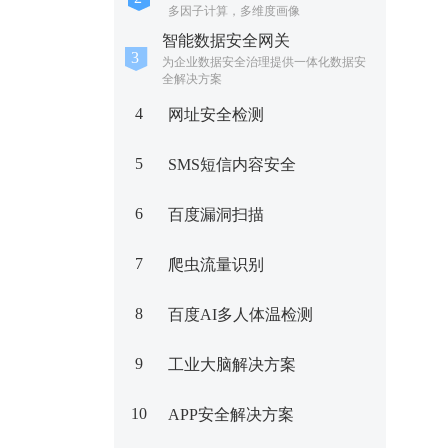
多因子计算，多维度画像
智能数据安全网关
为企业数据安全治理提供一体化数据安
全解决方案
4
网址安全检测
5
SMS短信内容安全
6
百度漏洞扫描
7
爬虫流量识别
8
百度AI多人体温检测
9
工业大脑解决方案
10
APP安全解决方案