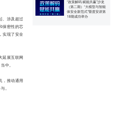
“政策解码·赋能共赢”沙龙
（第二期）“大模型与智能
体安全新范式”暨度安讲第
18期成功举办
起、涉及超过
和保密性的芯
，实现了安全
大延展互联网
习当中。
契机，推动通用
参与。