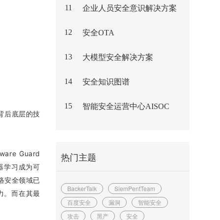
11
企业人员安全意识解决方案
12
安全OTA
13
大模型安全解决方案
14
安全知识图谱
15
智能安全运营中心AISOC
背后底层的技
e Guard
热门主题
机器学习成为可
网络安全领域已
BackerTalk
SiemPentTeam
能力。而在其最
百度安全
漏洞
智能安全
攻击
黑产
安全