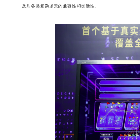
及对各类复杂场景的兼容性和灵活性。