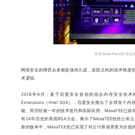
作为GeekPwn201
网络安全的博弈从来都是场持久战，攻防之间的技术维度
术逻辑。
2018年9月，基于百度安全首创的混合内存安全技术模型Hybr
Extensions（Intel SGX），百度安全推出了全
能。而历经逾一年的技术迭代和实际应用，MesaTEE已获
有24年历史的美国RSA大会，展示了MesaTEE包括
新的版本中，MesaTEE也已实现了对云计算场景更为全面