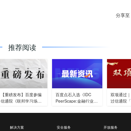
分享至
推荐阅读
【重磅发布】百度参编
百度点石入选《IDC
双项通过｜
信通院《联邦学习场景
PeerScape:金融行业隐
过信通院「
应用研究报告（2022
私保护计算探索与实
通平台」、
年）》
践》成功案例
习」双项测
解决方案
安全服务
开放服务