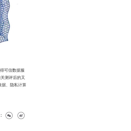
取得可信数据服
相关测评后的又
数据、隐私计算
：