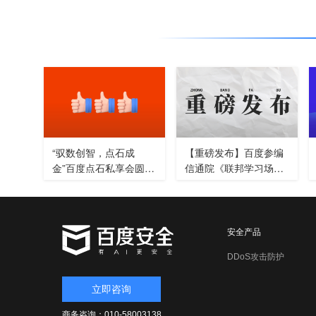
“驭数创智，点石成
【重磅发布】百度参编
金”百度点石私享会圆满
信通院《联邦学习场景
举办
应用研究报告（2022
年）》
安全产品
DDoS攻击防护
立即咨询
商务咨询：010-58003138