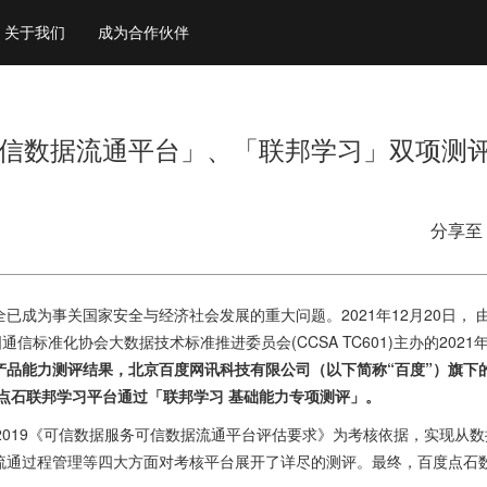
关于我们
成为合作伙伴
信数据流通平台」、「联邦学习」双项测
分享至
成为事关国家安全与经济社会发展的重大问题。2021年12月20日， 
标准化协会大数据技术标准推进委员会(CCSA TC601)主办的2021
产品能力测评结果，北京百度网讯科技有限公司（以下简称“百度”）旗下
点石联邦学习平台通过「联邦学习 基础能力专项测评」。
4-2019《可信数据服务可信数据流通平台评估要求》为考核依据，实现从
流通过程管理等四大方面对考核平台展开了详尽的测评。最终，百度点石