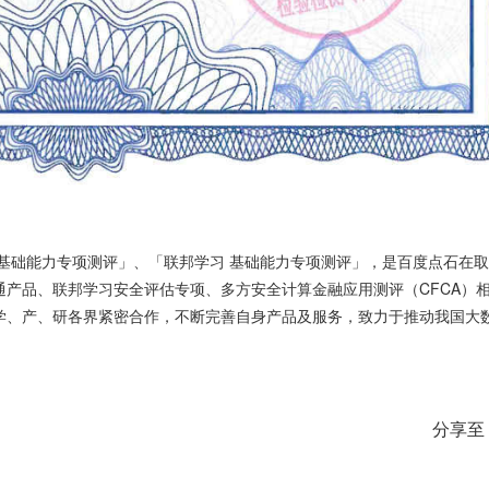
基础能力专项测评」、「联邦学习 基础能力专项测评」，是百度点石在
产品、联邦学习安全评估专项、多方安全计算金融应用测评（CFCA）
学、产、研各界紧密合作，不断完善自身产品及服务，致力于推动我国大
分享至