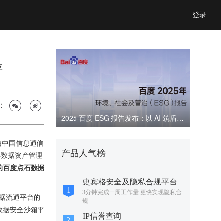
登录
评
：
2025 百度 ESG 报告发布：以 AI 筑盾，共建可信数字生态
由中国信息通信
产品人气榜
年数据资产管理
的百度点石数据
史宾格安全及隐私合规平台
3分钟完成一周工作量 更快实现隐私合
数据流通平台的
规
数据安全沙箱平
IP信誉查询