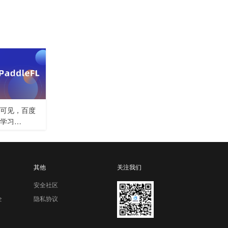
可见，百度
学习
L来了
其他
关注我们
安全社区
全
隐私协议