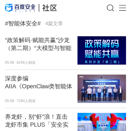
#
智能体安全
#
4
篇文章
“政策解码·赋能共赢”沙龙
（第二期）“大模型与智能
体安全新范式”暨度安讲第
05-06
6256人阅读
18期成功举办
深度参编
AIIA《OpenClaw类智能体
部署风险管理指南》 百度
05-06
7284人阅读
安全引领智能体安全新范
式
养龙虾，别“虾”浪！直击
龙虾市集 PLUS「安全实