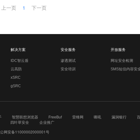
上一页
1
下一页
解决方案
安全服务
开放服务
IDC智云盾
渗透测试
网址安全检测
云高防
安全培训
SMS短信内容安
xSRC
gSRC
手
智慧联想浏览器
FreeBuf
雷锋网
嘶吼
漏洞银行
四叶草安全
企业推广
公网安备11000002000001号