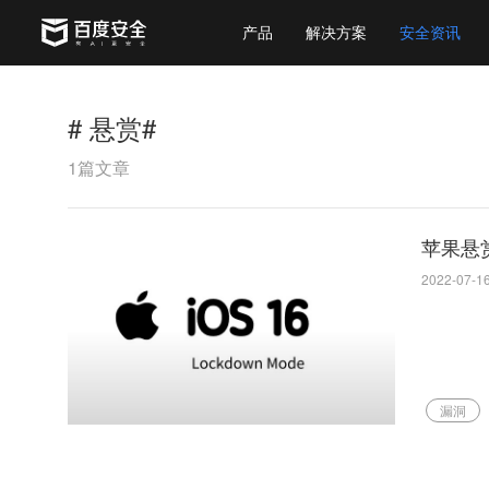
产品
解决方案
安全资讯
# 悬赏#
1篇文章
苹果悬赏
2022-07-16
漏洞