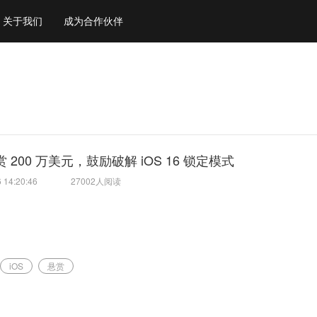
关于我们
成为合作伙伴
 200 万美元，鼓励破解 iOS 16 锁定模式
 14:20:46
27002人阅读
iOS
悬赏