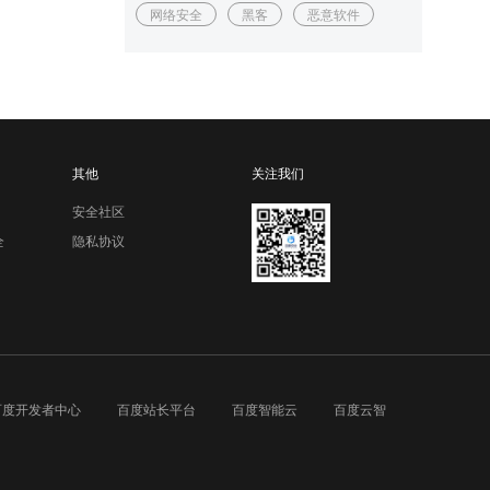
网络安全
黑客
恶意软件
其他
关注我们
安全社区
全
隐私协议
百度开发者中心
百度站长平台
百度智能云
百度云智