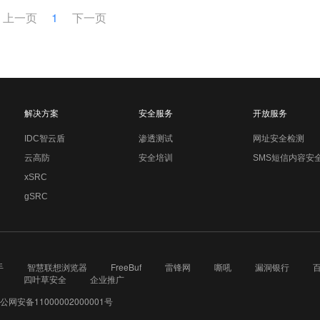
上一页
1
下一页
解决方案
安全服务
开放服务
IDC智云盾
渗透测试
网址安全检测
云高防
安全培训
SMS短信内容安
xSRC
gSRC
手
智慧联想浏览器
FreeBuf
雷锋网
嘶吼
漏洞银行
四叶草安全
企业推广
公网安备11000002000001号