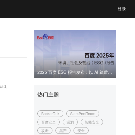
登录
2025 百度 ESG 报告发布：以 AI 筑盾，共建可信数字生态
ad。
热门主题
BackerTalk
SiemPentTeam
百度安全
漏洞
智能安全
攻击
黑产
安全