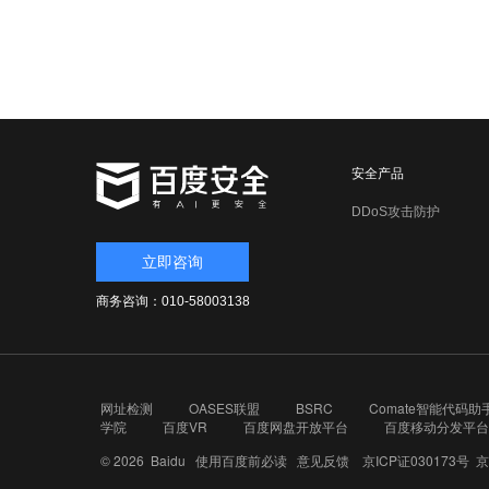
安全产品
DDoS攻击防护
立即咨询
商务咨询：010-58003138
网址检测
OASES联盟
BSRC
Comate智能代码助
学院
百度VR
百度网盘开放平台
百度移动分发平台
© 2026 Baidu
使用百度前必读
意见反馈
京ICP证030173号
京