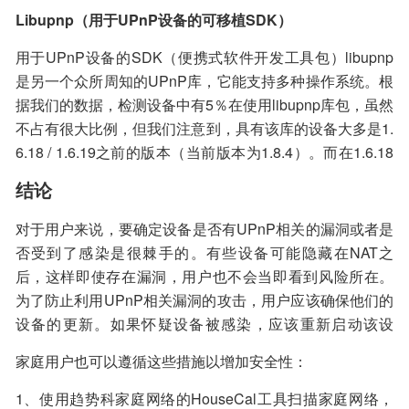
微软的支持，安全问题也将得不到解决。)Windows XP自
Libupnp（用于UPnP设备的可移植SDK）
带的UPnP功能是开箱即用的，而该补丁能解决UPnP内存
损坏漏洞CVE-2007-1204，（此漏洞允许远程攻击者在本
用于UPnP设备的SDK（便携式软件开发工具包）libupnp
地服务帐户上下文中运行任意代码）。
是另一个众所周知的UPnP库，它能支持多种操作系统。根
据我们的数据，检测设备中有5％在使用libupnp库包，虽然
不占有很大比例，但我们注意到，具有该库的设备大多是1.
6.18 / 1.6.19之前的版本（当前版本为1.8.4）。而在1.6.18
之前版本里，unique_service_name函数中存在基于堆栈的
结论
缓冲区溢出漏洞（CVE-2012-5958），它允许远程攻击通
过用户数据报协议（UDP）数据包执行任意代码。
对于用户来说，要确定设备是否有UPnP相关的漏洞或者是
否受到了感染是很棘手的。有些设备可能隐藏在NAT之
后，这样即使存在漏洞，用户也不会当即看到风险所在。
为了防止利用UPnP相关漏洞的攻击，用户应该确保他们的
设备的更新。如果怀疑设备被感染，应该重新启动该设
备，将其重置为原始工厂设置，或者为了谨慎起见，将其
家庭用户也可以遵循这些措施以增加安全性：
全部替换。除非网络需要在设备中启用UPnP功能，否则最
好在设备允许的情况下禁用。然而，需要注意的是，关闭U
1、使用趋势科家庭网络的HouseCal工具扫描家庭网络，