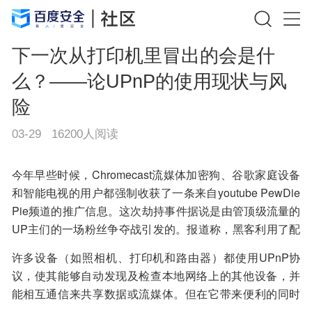
下一次从打印机里冒出的会是什
么？——论UPnP的使用现状与风
险
03-29
16200
人阅读
今年早些时候，Chromecast流媒体加密狗、谷歌家庭设备
和智能电视的用户都强制收获了一条来自youtube PewDie
Pie频道的推广信息。这次劫持事件据说是由管顶级流量的
UP主们的一场粉丝争夺战引发的。报道称，黑客利用了配
置不当的路由器，这些路由器启用了通用即插即用(Univers
许多设备（如照相机、打印机和路由器）都使用UPnP协
al Plug – and – Play，简称UPnP)服务，导致路由器将公
议，使其能够自动发现及检查本地网络上的其他设备，并
共端口对向私有设备，并向公共互联网开放。
能相互通信来共享数据或流媒体。但在它带来便利的同时
也带来了安全隐患，比如从攻击者控制设备到绕过防火墙