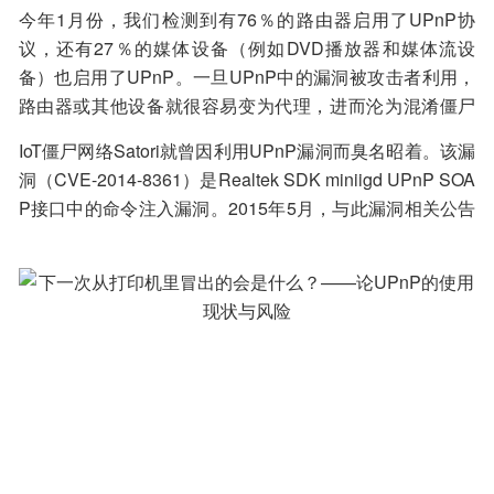
今年1月份，我们检测到有76％的路由器启用了UPnP协
议，还有27％的媒体设备（例如DVD播放器和媒体流设
备）也启用了UPnP。一旦UPnP中的漏洞被攻击者利用，
路由器或其他设备就很容易变为代理，进而沦为混淆僵尸
网络、分布式拒绝服务攻击(DDoS)或垃圾邮件活动的源
IoT僵尸网络Satori就曾因利用UPnP漏洞而臭名昭着。该漏
头，并且让人几乎无法跟踪恶意活动的执行情况。此前已
洞（CVE-2014-8361）是Realtek SDK miniigd UPnP SOA
有过此类案例，利用路由器UPnP协议中的漏洞使之被迫连
P接口中的命令注入漏洞。2015年5月，与此漏洞相关公告
接到端口，发送垃圾邮件或其他恶意邮件。
发布，并提供了相应的缓解措施，但根据我们收集的最新
数据，许多设备仍在使用较旧的、可能易受攻击的UPnP版
本。