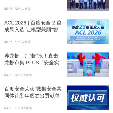
部署风险管理指南》 百度
05-06
7283人阅读
安全引领智能体安全新范
式
ACL 2026 | 百度安全 2 篇
成果入选 让模型兼顾“智
能”与“安全”
05-06
7140人阅读
养龙虾，别“虾”浪！直击
龙虾市集 PLUS「安全实
战工坊」！
03-23
12948人阅读
百度安全荣获“数据安全共
同体计划年度杰出贡献单
位”与“CCIA年度先进会员
03-23
11834人阅读
单位”