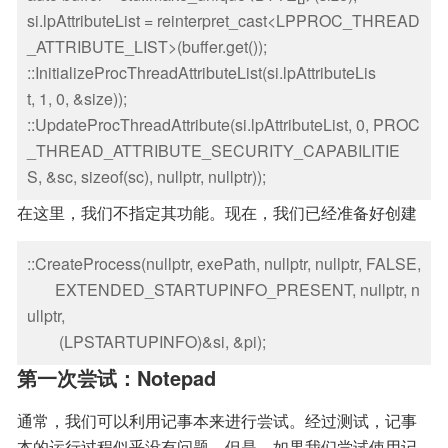
si.lpAttributeList = reinterpret_cast<LPPROC_THREAD
_ATTRIBUTE_LIST>(buffer.get());

::InitializeProcThreadAttributeList(si.lpAttributeLis
t, 1, 0, &size));

::UpdateProcThreadAttribute(si.lpAttributeList, 0, PROC
_THREAD_ATTRIBUTE_SECURITY_CAPABILITIE
S, &sc, sizeof(sc), nullptr, nullptr));
在这里，我们不指定其功能。现在，我们已经准备好创建
进程：
::CreateProcess(nullptr, exePath, nullptr, nullptr, FALSE,

       EXTENDED_STARTUPINFO_PRESENT, nullptr, n
ullptr,

        (LPSTARTUPINFO)&si, &pi);
第一次尝试：Notepad
通常，我们可以利用记事本来进行尝试。经过测试，记事
本的运行过程似乎没有问题。但是，如果我们尝试使用记