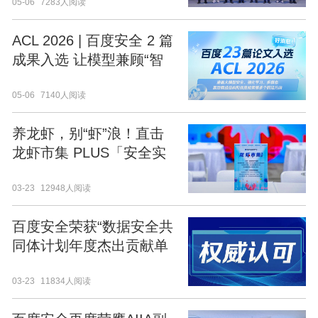
05-06
7283人阅读
安全引领智能体安全新范
式
ACL 2026 | 百度安全 2 篇
成果入选 让模型兼顾“智
能”与“安全”
05-06
7140人阅读
养龙虾，别“虾”浪！直击
龙虾市集 PLUS「安全实
战工坊」！
03-23
12948人阅读
百度安全荣获“数据安全共
同体计划年度杰出贡献单
位”与“CCIA年度先进会员
03-23
11834人阅读
单位”