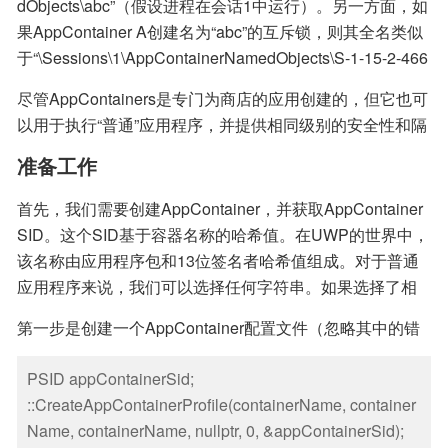
dObjects\abc”（假设进程在会话1中运行）。另一方面，如
象管理器目录下。这意味着，一个AppContainer不能干扰
果AppContainer A创建名为“abc”的互斥锁，则其全名类似
另一个对象。
于“\Sessions\1\AppContainerNamedObjects\S-1-15-2-466
767348-3739614953-2700836392-1801644223-4227750
尽管AppContainers是专门为商店的应用创建的，但它也可
657-1087833535-2488631167\abc”，也意味着它可能会干
以用于执行“普通”应用程序，并提供相同级别的安全性和隔
扰另一个AppContainer，或者是在AppContainer外部运行
离性。接下来，让我们看看如何来实现这一点。
的任何进程。
准备工作
首先，我们需要创建AppContainer，并获取AppContainer
SID。这个SID基于容器名称的哈希值。在UWP的世界中，
该名称由应用程序包和13位签名者哈希值组成。对于普通
应用程序来说，我们可以选择任何字符串。如果选择了相
同的字符串，就将会产生相同的SID，这也就意味着我们实
第一步是创建一个AppContainer配置文件（忽略其中的错
际上可以使用它将几个进程“捆绑”到同一个AppContainer
误）：
中。
PSID appContainerSid;

::CreateAppContainerProfile(containerName, container
Name, containerName, nullptr, 0, &appContainerSid);