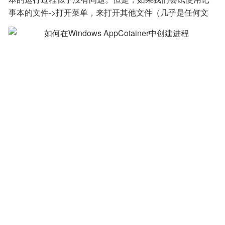
事本的文件->打开菜单，来打开其他文件（几乎是任何文
件），我们会发现记事本无法访问常用的位置（例如：我
的文档或我的图片）。这是因为该进程正在以低完整性级
别来运行，而文件默认为中完整性级别。