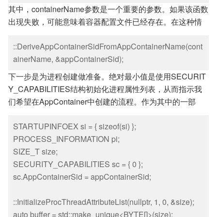
其中，containerName参数是一个重要的参数。如果该函数
出现失败，可能意味着容器配置文件已经存在。在这种情
况下，我们需要从现有的配置文件中提取SID：
::DeriveAppContainerSidFromAppContainerName(cont
ainerName, &appContainerSid);
下一步是为进程创建做准备。绝对最小值是使用SECURIT
Y_CAPABILITIES结构初始化进程属性列表，从而指示我
们希望在AppContainer中创建的流程。作为其中的一部
分，我们可以指定此AppContainer中应该具有的功能，例
STARTUPINFOEX si = { sizeof(si) };

如网络访问、对文档库的访问以及Windows Runtime定义
PROCESS_INFORMATION pi;

的任何其他功能：
SIZE_T size;

SECURITY_CAPABILITIES sc = { 0 };

sc.AppContainerSid = appContainerSid;

::InitializeProcThreadAttributeList(nullptr, 1, 0, &size);

auto buffer = std::make_unique<BYTE[]>(size);
