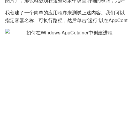
图片），那么就必须在这些对象中设置明确的权限，允许
访问AppContainer SID。要使用的函数包括SetNamedSec
我创建了一个简单的应用程序来测试上述内容。我们可以
urityInfo，关于完整代码请参阅GitHub上的项目。
指定容器名称、可执行路径，然后单击“运行”以在AppCont
ainer中运行。我们可以添加获得完整权限的文件夹或文
件：