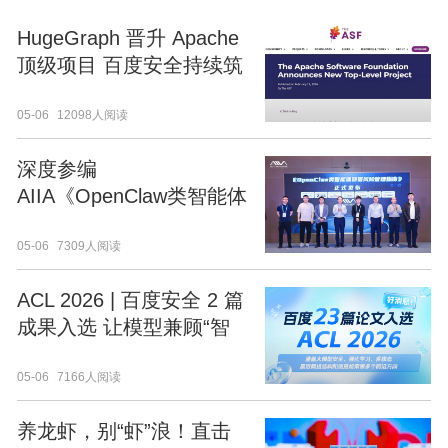
HugeGraph 晋升 Apache
顶级项目 百度安全持续筑
牢 AI 时代图数据基础设施
05-06
12098人阅读
深度参编
AIIA《OpenClaw类智能体
部署风险管理指南》 百度
05-06
7309人阅读
安全引领智能体安全新范
式
ACL 2026 | 百度安全 2 篇
成果入选 让模型兼顾“智
能”与“安全”
05-06
7166人阅读
养龙虾，别“虾”浪！直击