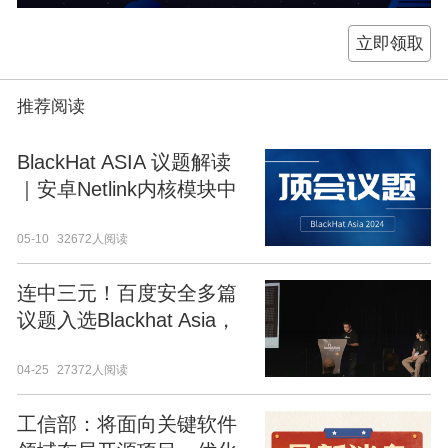
立即领取
推荐阅读
BlackHat ASIA 议题解读
｜安卓Netlink内核模块中
隐藏的“传送门”
05-10
32672人阅读
连中三元！百度安全多篇
议题入选Blackhat Asia，
以硬技术发现“芯”问题
04-25
27372人阅读
工信部：将面向关键软件