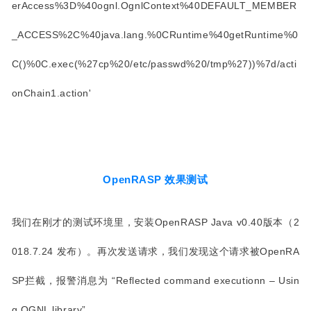
erAccess%3D%40ognl.OgnlContext%40DEFAULT_MEMBER
_ACCESS%2C%40java.lang.%0CRuntime%40getRuntime%0
C()%0C.exec(%27cp%20/etc/passwd%20/tmp%27))%7d/acti
onChain1.action'
OpenRASP 效果测试
我们在刚才的测试环境里，安装OpenRASP Java v0.40版本（2
018.7.24 发布）。再次发送请求，我们发现这个请求被OpenRA
SP拦截，报警消息为 “Reflected command executionn – Usin
g OGNL library”。