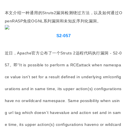
本文介绍一种通用的Struts2漏洞检测绕过方法，以及如何通过O
penRASP免疫OGNL系列漏洞和未知反序列化漏洞。
S2-057
近日，
Apache官方公布了一个Struts 2远程代码执行漏洞 - S2-0
57
。即“It is possible
to perform a RCEattack when namespa
ce value isn't set for a result defined in underlying xmlconfig
urations and in same time, its upper action(s) configurations
have no orwildcard namespace. Same possibility when usin
g url tag which doesn’t havevalue and action set and in sam
e time, its upper action(s) configurations haveno or wildcard