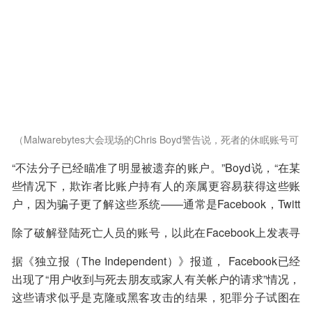
（Malwarebytes大会现场的Chris Boyd警告说，死者的休眠账号可
能被滥用。 图：John Leyden）
“不法分子已经瞄准了明显被遗弃的账户。”Boyd说，“在某
些情况下，欺诈者比账户持有人的亲属更容易获得这些账
户，因为骗子更了解这些系统——通常是Facebook，Twitt
er等社交网站，他们植根于此并想方设法去控制这些账
除了破解登陆死亡人员的账号，以此在Facebook上发表寻
号。”
求帮助的常规帖子之外，还存在“克隆”的问题。
据《独立报（The Independent）》报道， Facebook已经
出现了“用户收到与死去朋友或家人有关帐户的请求”情况，
这些请求似乎是克隆或黑客攻击的结果，犯罪分子试图在