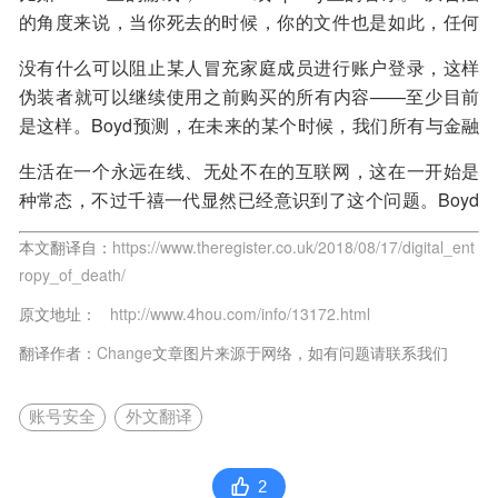
的角度来说，当你死去的时候，你的文件也是如此，任何
你无法下载和保存在本地的内容都会永远消失，”Boyd说
没有什么可以阻止某人冒充家庭成员进行账户登录，这样
道，“那是因为你购买的是使用物品的许可证，而不是购买
伪装者就可以继续使用之前购买的所有内容——至少目前
物品本身。”
是这样。Boyd预测，在未来的某个时候，我们所有与金融
相关的数字账户都会附加某种平均的人类寿命计时器。
生活在一个永远在线、无处不在的互联网，这在一开始是
种常态，不过千禧一代显然已经意识到了这个问题。Boyd
总结道：“年轻一代绝对会要求改革我们对数字内容、所有
本文翻译自：
https://www.theregister.co.uk/2018/08/17/digital_ent
权和继承的看法。”
ropy_of_death/
原文地址：
http://www.4hou.com/info/13172.html
翻译作者：
Change
文章图片来源于网络，如有问题请联系我们
账号安全
外文翻译
2