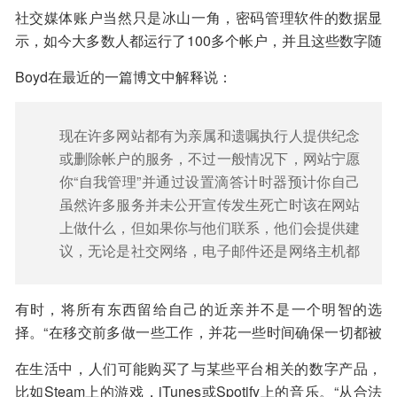
社交网站上添加好友，然后利用这种友谊作为窃取资金或
社交媒体账户当然只是冰山一角，密码管理软件的数据显
索取其它好处的一种方式。
示，如今大多数人都运行了100多个帐户，并且这些数字随
着时间的推移还在增加。一些网站正在开发相关功能，旨
Boyd在最近的一篇博文中解释说：
在停用几个月不活动或有其他特殊情况的账户。
现在许多网站都有为亲属和遗嘱执行人提供纪念
或删除帐户的服务，不过一般情况下，网站宁愿
你“自我管理”并通过设置滴答计时器预计你自己
的死亡时间。如果帐户在指定的时间内处于非活
虽然许多服务并未公开宣传发生死亡时该在网站
跃状态，则会进入大数字以太网。
上做什么，但如果你与他们联系，他们会提供建
议，无论是社交网络，电子邮件还是网络主机都
会有此服务。另一方面，当没有可用的选择时，
人们将用自己的方法处理所谓的“数字遗产规
有时，将所有东西留给自己的近亲并不是一个明智的选
划”。
择。“在移交前多做一些工作，并花一些时间确保一切都被
锁定。”Boyd解释说，“如果有任何重要的东西需要他们知
在生活中，人们可能购买了与某些平台相关的数字产品，
道，请提前告诉他们。”
比如Steam上的游戏，iTunes或Spotify上的音乐。“从合法