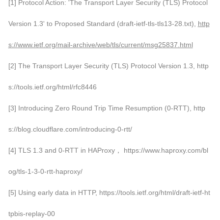
[1] Protocol Action: 'The Transport Layer Security (TLS) Protocol
Version 1.3' to Proposed Standard (draft-ietf-tls-tls13-28.txt),
http
s://www.ietf.org/mail-archive/web/tls/current/msg25837.html
[2] The Transport Layer Security (TLS) Protocol Version 1.3, http
s://tools.ietf.org/html/rfc8446
[3] Introducing Zero Round Trip Time Resumption (0-RTT), http
s://blog.cloudflare.com/introducing-0-rtt/
[4] TLS 1.3 and 0-RTT in HAProxy， https://www.haproxy.com/bl
og/tls-1-3-0-rtt-haproxy/
[5] Using early data in HTTP, https://tools.ietf.org/html/draft-ietf-ht
tpbis-replay-00