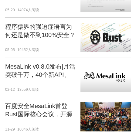
用试点示范项目
05-20
14074人阅读
程序猿界的强迫症语言为
何还是做不到100%安全？
05-05
19452人阅读
MesaLink v0.8.0发布|月活
突破千万，40个新API、
BRPC和SGX支持
02-12
13559人阅读
百度安全MesaLink首登
Rust国际核心会议，开源
下一代安全通讯库受关注
11-29
10046人阅读