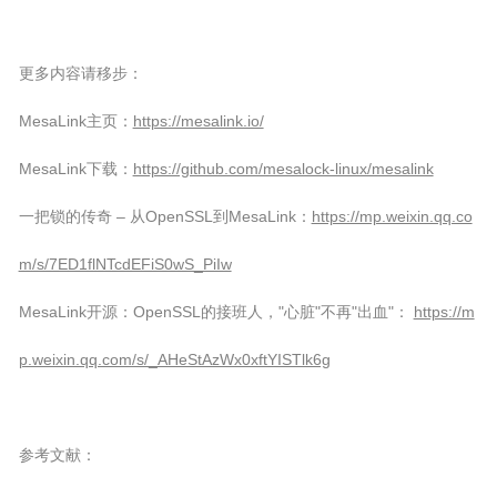
更多内容请移步：
MesaLink主页：
https://mesalink.io/
MesaLink下载：
https://github.com/mesalock-linux/mesalink
一把锁的传奇 – 从OpenSSL到MesaLink：
https://mp.weixin.qq.co
m/s/7ED1flNTcdEFiS0wS_PiIw
MesaLink开源：OpenSSL的接班人，"心脏"不再"出血"：
https://m
p.weixin.qq.com/s/_AHeStAzWx0xftYISTlk6g
参考文献：