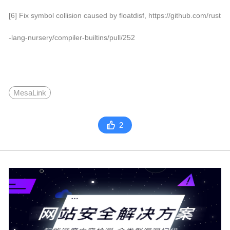
[6] Fix symbol collision caused by floatdisf, https://github.com/rust
-lang-nursery/compiler-builtins/pull/252
MesaLink
2