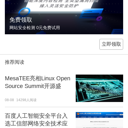
免费领取
网站安全检测 0元免费试用
立即领取
推荐阅读
MesaTEE亮相Linux Open
Source Summit开源盛
会，通用安全计算展现强
08-08
14298人阅读
大潜能
百度人工智能安全平台入
选工信部网络安全技术应