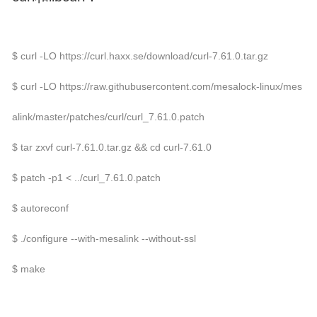
$ curl -LO https://curl.haxx.se/download/curl-7.61.0.tar.gz
$ curl -LO https://raw.githubusercontent.com/mesalock-linux/mes
alink/master/patches/curl/curl_7.61.0.patch
$ tar zxvf curl-7.61.0.tar.gz && cd curl-7.61.0
$ patch -p1 < ../curl_7.61.0.patch
$ autoreconf
$ ./configure --with-mesalink --without-ssl
$ make