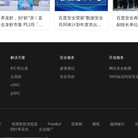
养龙虾，别“虾”浪！直
百度安全荣获“数据安全
百度安全再度
击龙虾市集 PLUS「安
共同体计划年度杰出贡
副组长单位
全实战工坊」！
献单位”与“CCIA年度先
智能体安全
进会员单位”
解决方案
安全服务
开放服务
IDC智云盾
渗透测试
网址安全检测
云高防
安全培训
SMS短信内容安
xSRC
gSRC
手
智慧联想浏览器
FreeBuf
雷锋网
嘶吼
漏洞银行
四叶草安全
企业推广