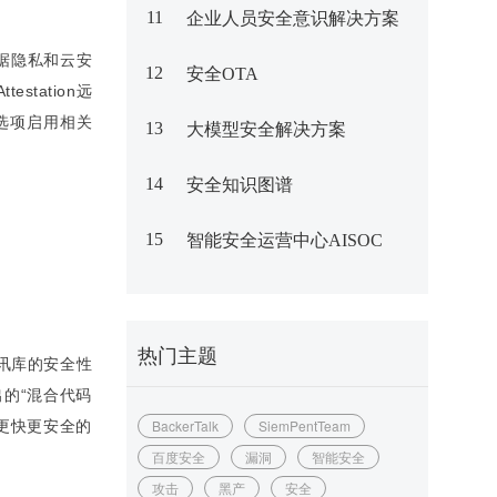
11
企业人员安全意识解决方案
数据隐私和云安
12
安全OTA
station远
选项启用相关
13
大模型安全解决方案
14
安全知识图谱
15
智能安全运营中心AISOC
热门主题
通讯库的安全性
出的“混合代码
BackerTalk
SiemPentTeam
来更快更安全的
百度安全
漏洞
智能安全
攻击
黑产
安全