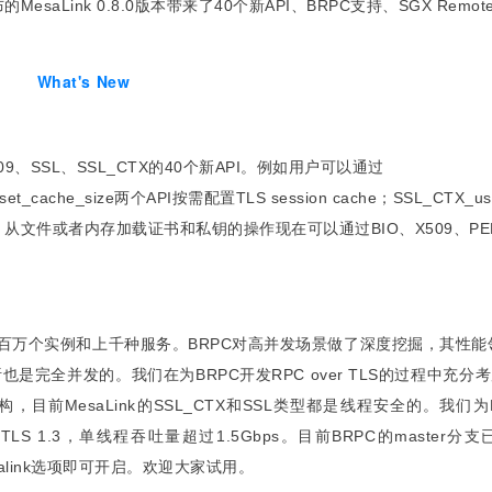
aLink 0.8.0版本带来了40个新API、BRPC支持、SGX Remote Att
What's New
09、SSL、SSL_CTX的40个新API。例如用户可以通过
set_cache_size两个API按需配置TLS session cache；SSL_CTX_use_c
书认证；从文件或者内存加载证书和私钥的操作现在可以通过BIO、X509、PEM
一百万个实例和上千种服务。BRPC对高并发场景做了深度挖掘，其性
完全并发的。我们在为BRPC开发RPC over TLS的过程中充分考
重构，目前MesaLink的SSL_CTX和SSL类型都是线程安全的。我们为
TLS 1.3，单线程吞吐量超过1.5Gbps。目前BRPC的master
-mesalink选项即可开启。欢迎大家试用。