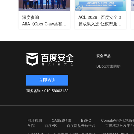
深度参编
ACL 2026 | 百度安全 2
AIIA《OpenClaw类智能
篇成果入选 让模型兼
体部署风险管理指南》
顾“智能”与“安全”
百度安全引领智能体安
全新范式
安全产品
DDoS攻击防护
立即咨询
商务咨询：010-58003138
网址检测
OASES联盟
BSRC
Comate智能代码助
学院
百度VR
百度网盘开放平台
百度移动分发平台