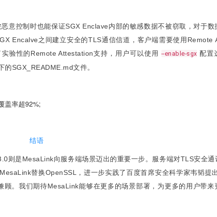
统被恶意控制时也能保证SGX Enclave内部的敏感数据不被窃取，对于
alve之间建立安全的TLS通信信道，客户端需要使用Remote Atte
了实验性的Remote Attestation支持，用户可以使用
配置
--enable-sgx
目录下的SGX_README.md文件。
覆盖率超92%;
结语
0.8.0则是MesaLink向服务端场景迈出的重要一步。服务端对TLS安全
saLink替换OpenSSL，进一步实践了百度首席安全科学家韦韬提
顾。我们期待MesaLink能够在更多的场景部署，为更多的用户带