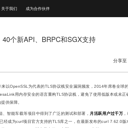
关于我们
成为合作伙伴
万，40个新API、BRPC和SGX支持
分享至
来以OpenSSL为代表的TLS协议栈安全漏洞频发，2014年席卷全球
MesaLink用内存安全的语言重构TLS协议栈，避免了使用低版本或未
输提供保障。
、智能音箱、智能车载等项目中得到了广泛的测试和部署，
月活跃用户过千万
，
已经成为curl项目官方支持的TLS库之一，在最新发布的curl 7.62.0