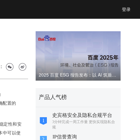
登录
：
2025 百度 ESG 报告发布：以 AI 筑盾，共建可信数字生态
的
产品人气榜
正确配置的
史宾格安全及隐私合规平台
3分钟完成一周工作量 更快实现隐私合
稳定性和安
规
版本中可以使
IP信誉查询