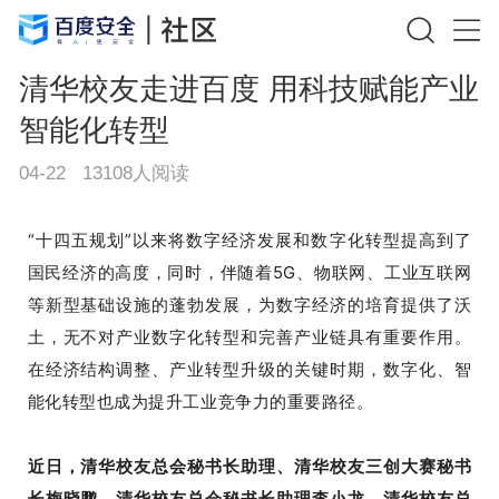
清华校友走进百度 用科技赋能产业
智能化转型
04-22
13108
人阅读
“十四五规划”以来将数字经济发展和数字化转型提高到了
国民经济的高度，同时，伴随着5G、物联网、工业互联网
等新型基础设施的蓬勃发展，为数字经济的培育提供了沃
土，无不对产业数字化转型和完善产业链具有重要作用。
在经济结构调整、产业转型升级的关键时期，数字化、智
能化转型也成为提升工业竞争力的重要路径。
近日，清华校友总会秘书长助理、清华校友三创大赛秘书
长梅晓鹏，清华校友总会秘书长助理李小龙，清华校友总