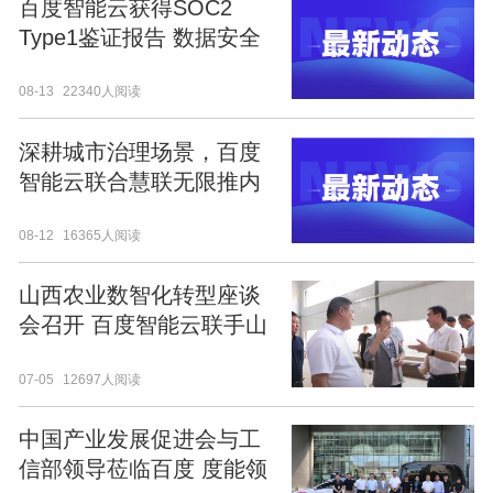
百度智能云获得SOC2
Type1鉴证报告 数据安全
能力再获权威认可
08-13
22340人阅读
深耕城市治理场景，百度
智能云联合慧联无限推内
涝智能检测预警
08-12
16365人阅读
山西农业数智化转型座谈
会召开 百度智能云联手山
西移动引领科技助农
07-05
12697人阅读
中国产业发展促进会与工
信部领导莅临百度 度能领