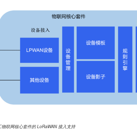
物联网核心套件的 LoRaWAN 接入支持