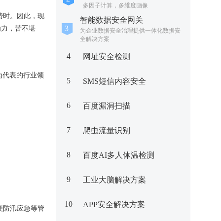
多因子计算，多维度画像
费时。因此，现
智能数据安全网关
为力，苦不堪
为企业数据安全治理提供一体化数据安
全解决方案
4
网址安全检测
为代表的行业领
5
SMS短信内容安全
6
百度漏洞扫描
7
爬虫流量识别
8
百度AI多人体温检测
9
工业大脑解决方案
10
APP安全解决方案
便防汛应急等管