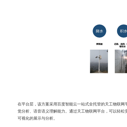
在平台层，该方案采用百度智能云一站式全托管的天工物联网平
觉分析、语音语义理解能力。通过天工物联网平台，可以轻松
可视化的展示与分析。