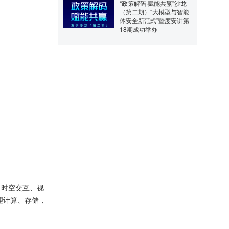
“政策解码·赋能共赢”沙龙
（第二期）“大模型与智能
体安全新范式”暨度安讲第
18期成功举办
、时空交互、视
理计算、存储，