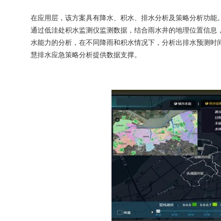
在应用层，该方案具有降水、积水、排水分析及策略分析功能
通过低洼处积水监测仪监测数据，结合雨水井的地理位置信息
水能力的分析，在不同降雨和积水情况下，分析出排水预测时
慧排水应急策略分析提供数据支撑。