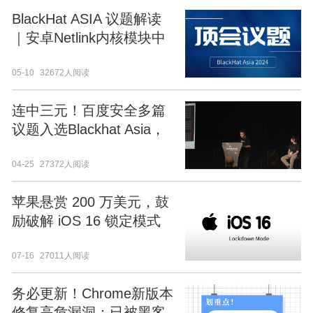
BlackHat ASIA 议题解读
｜安卓Netlink内核模块中
隐藏的“传送门”
05-10
32672人阅读
连中三元！百度安全多篇
议题入选Blackhat Asia，
以硬技术发现“芯”问题
04-25
27372人阅读
苹果悬赏 200 万美元，鼓
励破解 iOS 16 锁定模式
07-16
27011人阅读
务必更新！Chrome新版本
修复高危漏洞：已被黑客