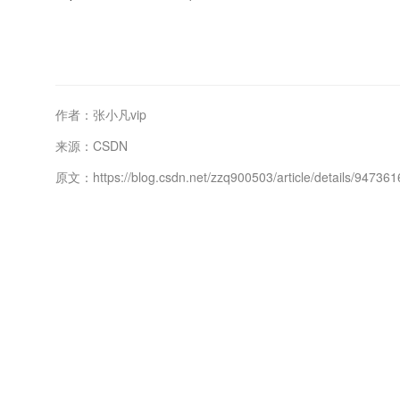
作者：张小凡vip
来源：CSDN
原文：https://blog.csdn.net/zzq900503/article/details/94736