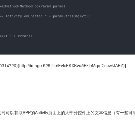
0)(http://image.525.life/FvlxFKXKvu5FkjeMqqDjncwkfAEZ)]
可以获取APP的Activity页面上的大部分控件上的文本信息（有一些可