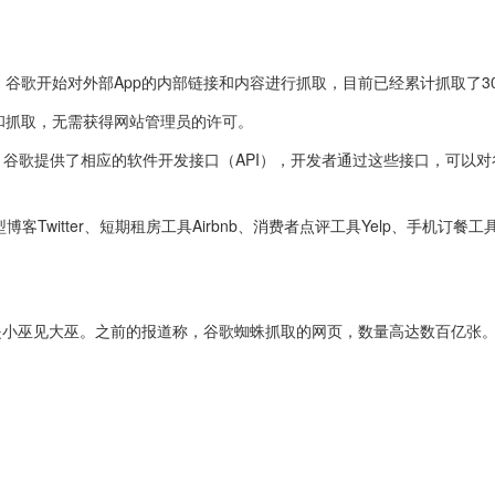
。
年前，谷歌开始对外部App的内部链接和内容进行抓取，目前已经累计抓取了3
问和抓取，无需获得网站管理员的许可。
。谷歌提供了相应的软件开发接口（API），开发者通过这些接口，可以
tter、短期租房工具Airbnb、消费者点评工具Yelp、手机订餐工具Op
。
是小巫见大巫。之前的报道称，谷歌蜘蛛抓取的网页，数量高达数百亿张