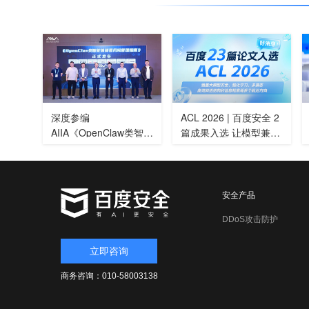
深度参编
ACL 2026 | 百度安全 2
AIIA《OpenClaw类智能
篇成果入选 让模型兼
体部署风险管理指南》
顾“智能”与“安全”
百度安全引领智能体安
全新范式
安全产品
DDoS攻击防护
立即咨询
商务咨询：010-58003138