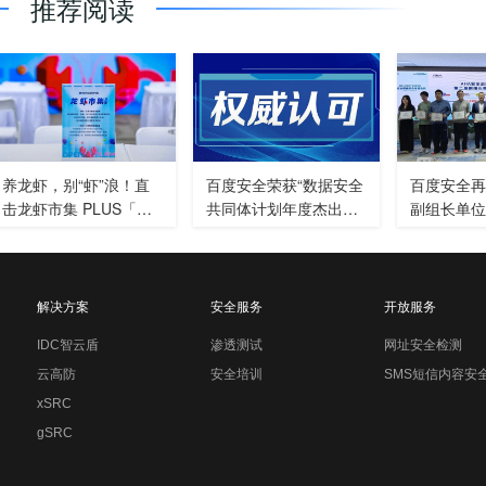
推荐阅读
养龙虾，别“虾”浪！直
百度安全荣获“数据安全
百度安全再度
击龙虾市集 PLUS「安
共同体计划年度杰出贡
副组长单位
全实战工坊」！
献单位”与“CCIA年度先
智能体安全
进会员单位”
解决方案
安全服务
开放服务
IDC智云盾
渗透测试
网址安全检测
云高防
安全培训
SMS短信内容安
xSRC
gSRC