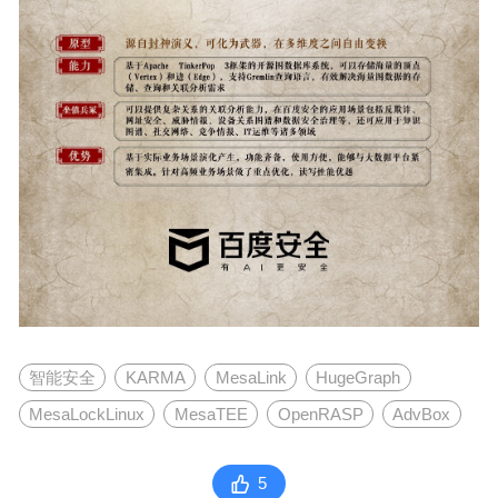
智能安全
KARMA
MesaLink
HugeGraph
MesaLockLinux
MesaTEE
OpenRASP
AdvBox
点石安全计算平台
5