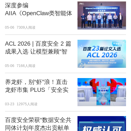
深度参编
AIIA《OpenClaw类智能体
部署风险管理指南》 百度
05-06
7309人阅读
安全引领智能体安全新范
式
ACL 2026 | 百度安全 2 篇
成果入选 让模型兼顾“智
能”与“安全”
05-06
7166人阅读
养龙虾，别“虾”浪！直击
龙虾市集 PLUS「安全实
战工坊」！
03-23
12975人阅读
百度安全荣获“数据安全共
同体计划年度杰出贡献单