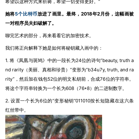
希望以这种方式来祈祷，希望一切变得更好。”
她将
5个比特币
放进了画里。最终，2018年2月份，这幅画被
一对程序员夫妇破解了。
聊完艺术的部分，再来看看它的加密技术。
我们将正向解释下她是如何将秘钥藏入画中的：
1. 将《凤凰与斑鸠》中的一段长为24位的诗句“beauty, truth a
nd rarity（美丽、真相和珍贵）”变形为“b34u7y, truth, and ra
rity”，然后加在钱包52位的明文私钥前，合成76位的字符串。
将这个字符串转换为一个长为608（76*8）的二进制数字。
2. 设置一个长为6位的“变形秘钥”011010按长短隐藏在这六条
红丝带中。