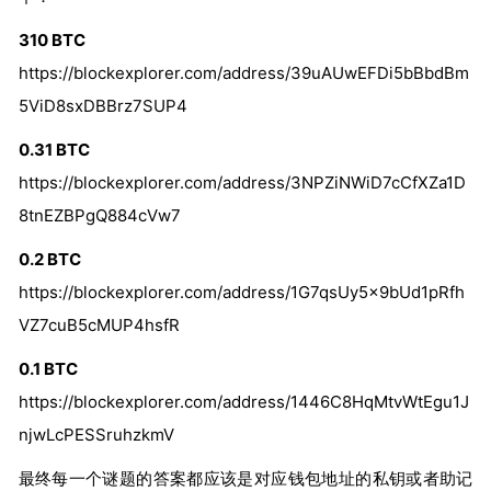
310 BTC
https://blockexplorer.com/address/39uAUwEFDi5bBbdBm
5ViD8sxDBBrz7SUP4
0.31 BTC
https://blockexplorer.com/address/3NPZiNWiD7cCfXZa1D
8tnEZBPgQ884cVw7
0.2 BTC
https://blockexplorer.com/address/1G7qsUy5x9bUd1pRfh
VZ7cuB5cMUP4hsfR
0.1 BTC
https://blockexplorer.com/address/1446C8HqMtvWtEgu1J
njwLcPESSruhzkmV
最终每一个谜题的答案都应该是对应钱包地址的私钥或者助记