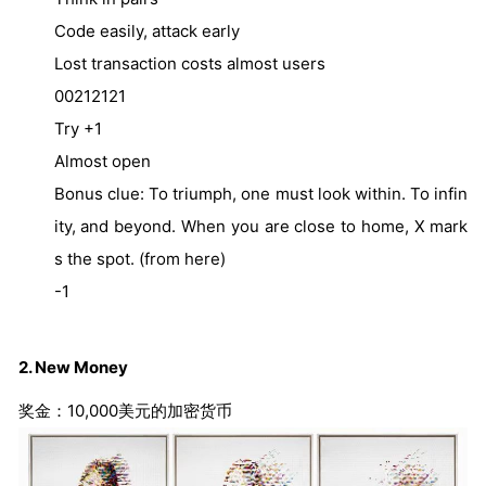
Code easily, attack early
Lost transaction costs almost users
00212121
Try +1
Almost open
Bonus clue: To triumph, one must look within. To infin
ity, and beyond. When you are close to home, X mark
s the spot. (from here)
-1
2. New Money
奖金：10,000美元的加密货币