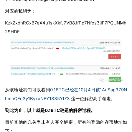
对应的私钥为：
KzkZxdhRGxB7eX4u1skXkfJ7VB8JfPp7Nfos3jiF7PQUNMh
2SHDE
从该地址我们可以看到
0.1BTC已经在10月4日被1AuSap3Z9N
hmhQEe3y1ByxuNFY1S35YtZ3
这一位解密高手领走。
到此为止，以上就是0.1BTC谜题的解密过程。
目前其他的几关尚未有人完全解密，所有的奖励的存币地址如
下：