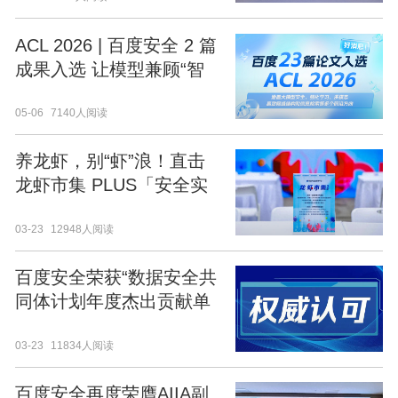
安全引领智能体安全新范
式
ACL 2026 | 百度安全 2 篇
成果入选 让模型兼顾“智
能”与“安全”
05-06
7140人阅读
养龙虾，别“虾”浪！直击
龙虾市集 PLUS「安全实
战工坊」！
03-23
12948人阅读
百度安全荣获“数据安全共
同体计划年度杰出贡献单
位”与“CCIA年度先进会员
03-23
11834人阅读
单位”
百度安全再度荣膺AIIA副