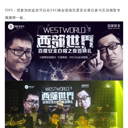
TIPS：想参加的盆友可以在SSC峰会现场百度安全展位参与互动领取专
属腰牌一枚。