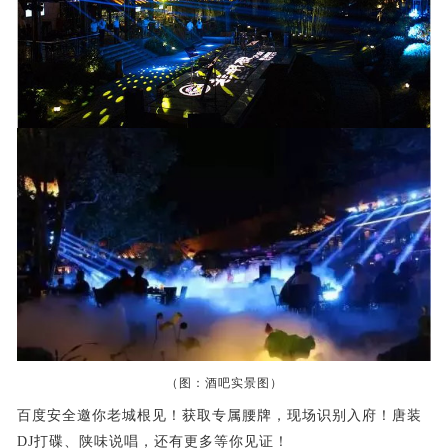
（图：酒吧实景图）
百度安全邀你老城根见！获取专属腰牌，现场识别入府！唐装
DJ打碟、陕味说唱，还有更多等你见证！