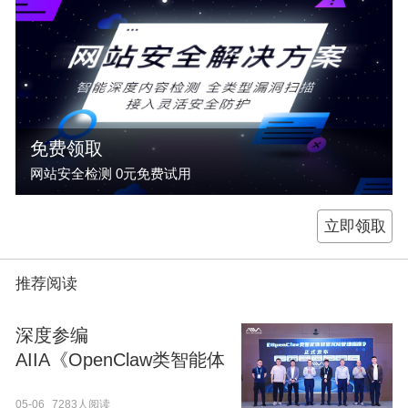
免费领取
网站安全检测 0元免费试用
立即领取
推荐阅读
深度参编
AIIA《OpenClaw类智能体
部署风险管理指南》 百度
05-06
7283人阅读