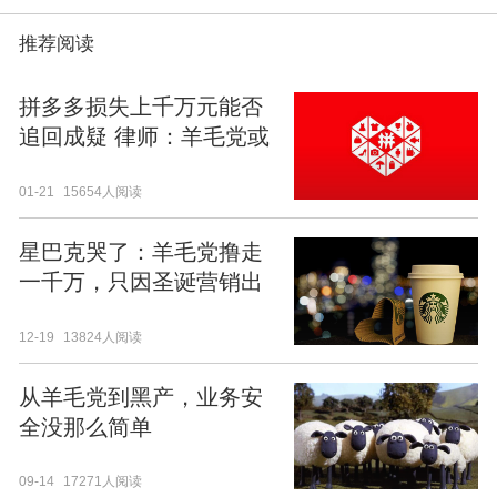
推荐阅读
拼多多损失上千万元能否
追回成疑 律师：羊毛党或
涉犯罪
01-21
15654人阅读
星巴克哭了：羊毛党撸走
一千万，只因圣诞营销出
漏洞
12-19
13824人阅读
从羊毛党到黑产，业务安
全没那么简单
09-14
17271人阅读