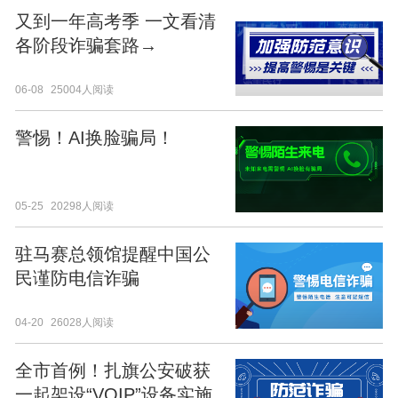
又到一年高考季 一文看清
各阶段诈骗套路→
06-08
25004人阅读
警惕！AI换脸骗局！
05-25
20298人阅读
驻马赛总领馆提醒中国公
民谨防电信诈骗
04-20
26028人阅读
全市首例！扎旗公安破获
一起架设“VOIP”设备实施