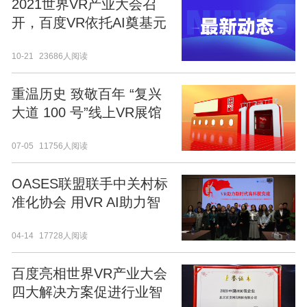
2021世界VR产业大会召
开，百度VR依托AI奠基元
宇宙新基建
10-21
23686人阅读
重温历史 致敬百年 “复兴
大道 100 号”线上VR展馆
正式开馆
07-05
11756人阅读
OASES联盟联手中关村标
准化协会 用VR AI助力智
慧党建
04-14
17728人阅读
百度亮相世界VR产业大会
四大解决方案促进行业智