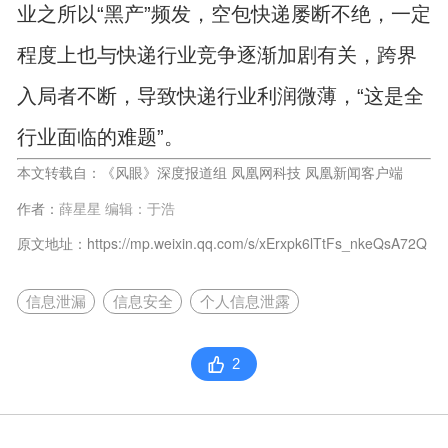
业之所以“黑产”频发，空包快递屡断不绝，一定
程度上也与快递行业竞争逐渐加剧有关，跨界
入局者不断，导致快递行业利润微薄，“这是全
行业面临的难题”。
本文转载自：
《风眼》深度报道组 凤凰网科技 凤凰新闻客户端
作者：
薛星星 编辑：于浩
原文地址：https://mp.weixin.qq.com/s/xErxpk6lTtFs_nkeQsA72Q
信息泄漏
信息安全
个人信息泄露
2