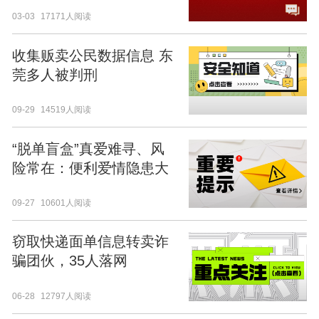
03-03
17171人阅读
收集贩卖公民数据信息 东
莞多人被判刑
09-29
14519人阅读
“脱单盲盒”真爱难寻、风
险常在：便利爱情隐患大
09-27
10601人阅读
窃取快递面单信息转卖诈
骗团伙，35人落网
06-28
12797人阅读