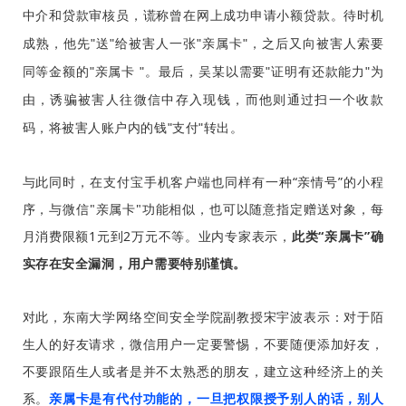
中介和贷款审核员，谎称曾在网上成功申请小额贷款。待时机
成熟，他先"送"给被害人一张"亲属卡"，之后又向被害人索要
同等金额的"亲属卡 "。最后，吴某以需要"证明有还款能力"为
由，诱骗被害人往微信中存入现钱，而他则通过扫一个收款
码，将被害人账户内的钱"支付"转出。
与此同时，在支付宝手机客户端也同样有一种“亲情号”的小程
序，与微信"亲属卡"功能相似，也可以随意指定赠送对象，每
月消费限额1元到2万元不等。业内专家表示，
此类“亲属卡”确
实存在安全漏洞，用户需要特别谨慎。
对此，东南大学网络空间安全学院副教授宋宇波表示：对于陌
生人的好友请求，微信用户一定要警惕，不要随便添加好友，
不要跟陌生人或者是并不太熟悉的朋友，建立这种经济上的关
系。
亲属卡是有代付功能的，一旦把权限授予别人的话，别人