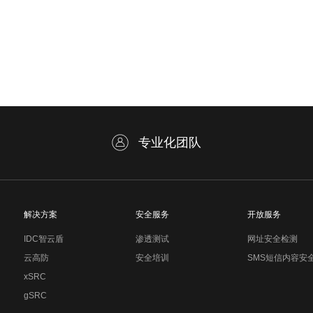
专业化团队
解决方案
安全服务
开放服务
IDC智云盾
渗透测试
网址安全检测
云高防
安全培训
SMS短信内容安
xSRC
gSRC