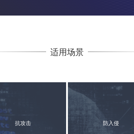
适用场景
抗攻击
防入侵