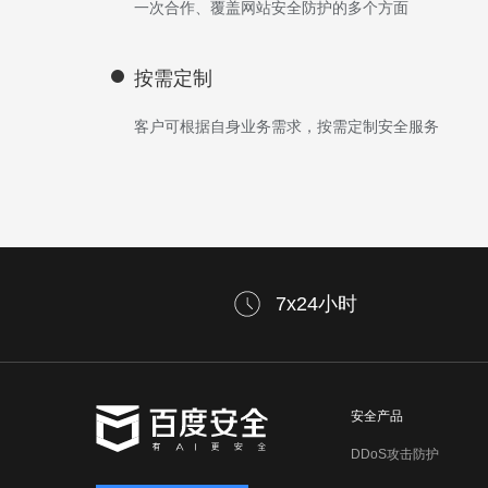
一次合作、覆盖网站安全防护的多个方面
按需定制
客户可根据自身业务需求，按需定制安全服务
7x24小时
安全产品
DDoS攻击防护