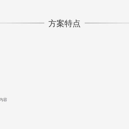
方案特点
内容