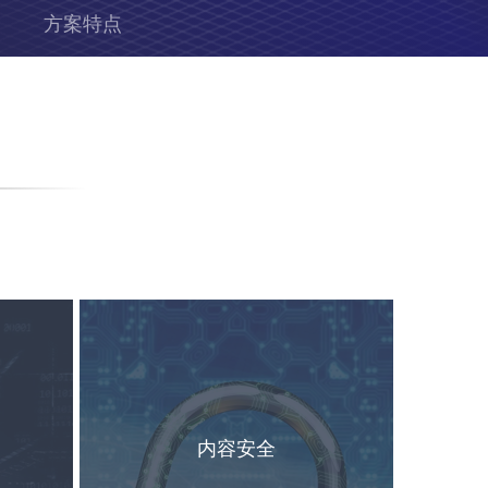
方案特点
内容安全