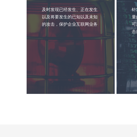
及时发现已经发生、正在发生
针
以及将要发生的已知以及未知
量
的攻击，保护企业互联网业务
可
击