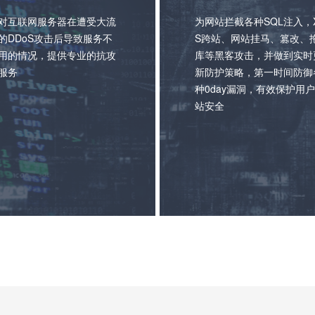
对互联网服务器在遭受大流
为网站拦截各种SQL注入，
的DDoS攻击后导致服务不
S跨站、网站挂马、篡改、
用的情况，提供专业的抗攻
库等黑客攻击，并做到实时
服务
新防护策略，第一时间防御
种0day漏洞，有效保护用
站安全