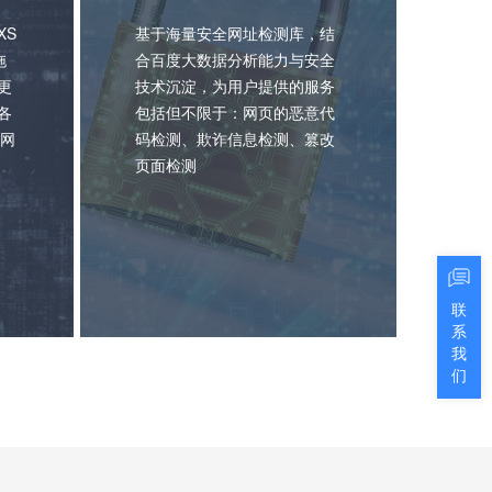
XS
基于海量安全网址检测库，结
拖
合百度大数据分析能力与安全
更
技术沉淀，为用户提供的服务
各
包括但不限于：网页的恶意代
户网
码检测、欺诈信息检测、篡改
页面检测
联
系
我
们