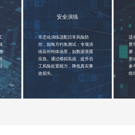
安全演练
工
常态化演练适配日常风险防
适
线
控，如每月钓鱼测试；专项演
贯
各
练应对特殊场景，如数据泄露
赛
等
应急。通过模拟实战，提升员
形
认
工风险处置能力，降低真实事
参
。
故损失。
统