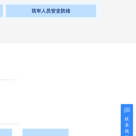
联
系
我