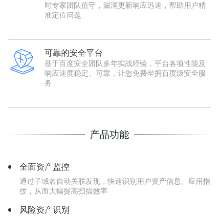
时专家团队值守，漏洞更新响应迅速，帮助用户精
准定位问题
可靠的安全平台
基于百度安全团队多年实战经验，平台各项性能及
响应速度稳定、可靠，让您免费坐拥百度级安全服
务
产品功能
全面资产监控
通过子域名自动关联发现，快速识别用户资产信息、应用指
纹，从而大幅提高扫描效率
风险资产识别