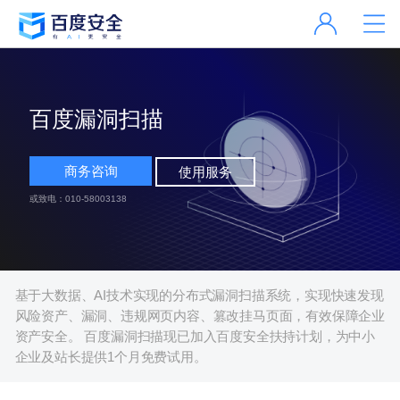
百度漏洞扫描
商务咨询
使用服务
或致电：010-58003138
基于大数据、AI技术实现的分布式漏洞扫描系统，实现快速发现
风险资产、漏洞、违规网页内容、篡改挂马页面，有效保障企业
资产安全。 百度漏洞扫描现已加入百度安全扶持计划，为中小
企业及站长提供1个月免费试用。