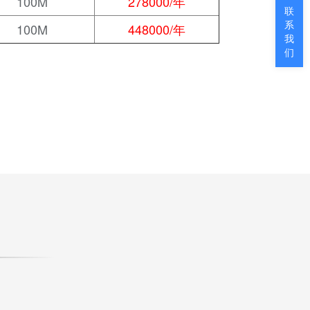
100M
278000/年
联
100M
448000/年
系
我
们