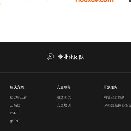
专业化团队
解决方案
安全服务
开放服务
IDC智云盾
渗透测试
网址安全检测
云高防
安全培训
SMS短信内容安
xSRC
gSRC