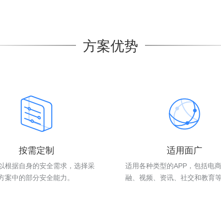
方案优势
按需定制
适用面广
以根据自身的安全需求，选择采
适用各种类型的APP，包括电
方案中的部分安全能力。
融、视频、资讯、社交和教育