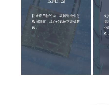
应用加固
防止应用被逆向、破解造成业务
支
数据泄露、核心代码被窃取或篡
测
改。
业
查