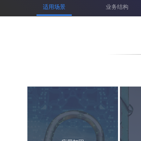
适用场景
业务结构