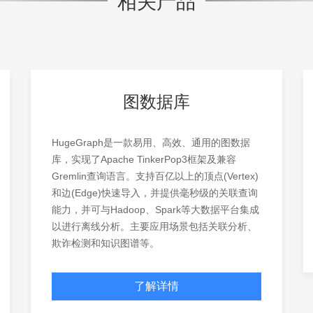
相关产品
图数据库
HugeGraph是一款易用、高效、通用的图数据
库，实现了Apache TinkerPop3框架及兼容
Gremlin查询语言。支持百亿以上的顶点(Vertex)
和边(Edge)快速导入，并提供毫秒级的关联查询
能力，并可与Hadoop、Spark等大数据平台集成
以进行离线分析。主要应用场景包括关联分析、
欺诈检测和知识图谱等。
了解详情