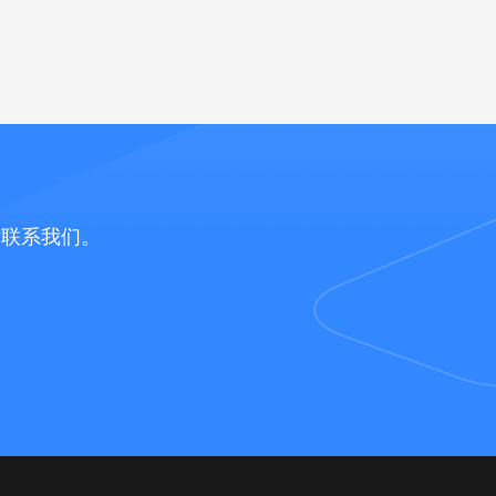
时联系我们。