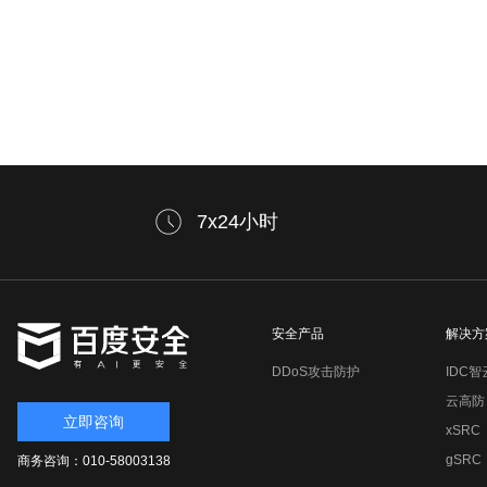
7x24小时
安全产品
解决方
DDoS攻击防护
IDC智
云高防
立即咨询
xSRC
gSRC
商务咨询：010-58003138