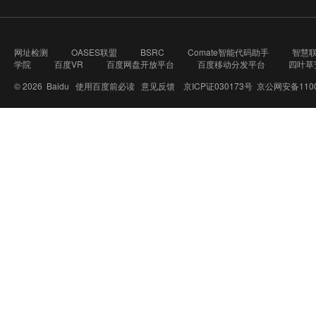
网址检测
OASES联盟
BSRC
Comate智能代码助手
智慧
学院
百度VR
百度网盘开放平台
百度移动分发平台
四叶草
© 2026 Baidu
使用百度前必读
意见反馈
京ICP证030173号
京公网安备1100